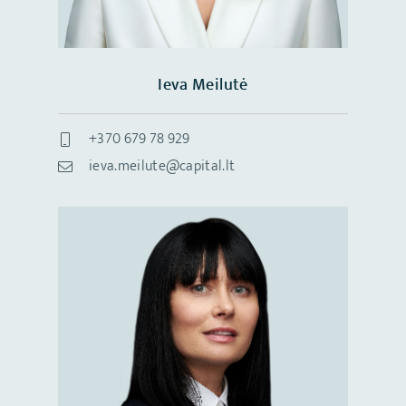
Ieva Meilutė
+370 679 78 929
ieva.meilute@capital.lt