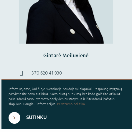
Gintarė Meiluvienė
+370 620 41 930
gintare.meiluviene@capital.lt
Informuojame, kad šioje svetainėje naudojami slapukai. Paspaudę mygtuką
patvirtinsite savo sutikimą. Savo duotą sutikimą bet kada galėsite atšaukti
pakeisdami savo interneto naršyklės nustatymus ir ištrindami įrašytus
slapukus. Daugiau informacijos:
Privatumo politika
.
Vardas
SUTINKU
Telefonas