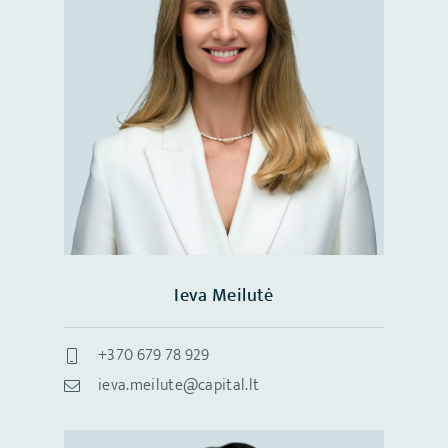
Ieva Meilutė
+370 679 78 929
ieva.meilute@capital.lt