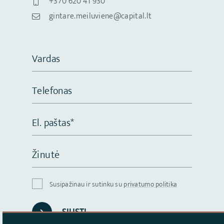
+370 620 41 930
gintare.meiluviene@capital.lt
Vardas
Telefonas
El. paštas*
Žinutė
Susipažinau ir sutinku su
privatumo politika
SIŲSTI