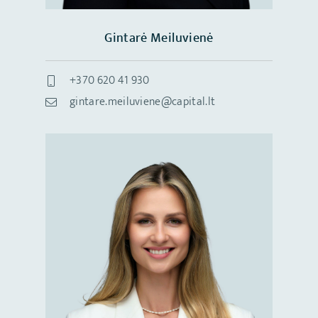
Gintarė Meiluvienė
+370 620 41 930
gintare.meiluviene@capital.lt