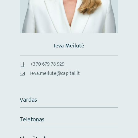
Ieva Meilutė
+370 679 78 929
ieva.meilute@capital.lt
Vardas
Telefonas