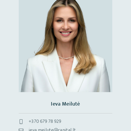
Ieva Meilutė
+370 679 78 929
ieva.meilute@capital.lt