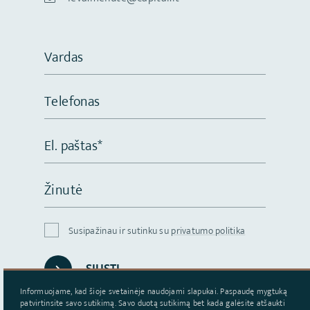
Vardas
Telefonas
El. paštas*
Žinutė
Susipažinau ir sutinku su
privatumo politika
SIŲSTI
Informuojame, kad šioje svetainėje naudojami slapukai. Paspaudę mygtuką
patvirtinsite savo sutikimą. Savo duotą sutikimą bet kada galėsite atšaukti