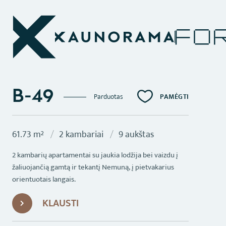
B-49
PAMĖGTI
Parduotas
61.73 m²
2 kambariai
9 aukštas
2 kambarių apartamentai su jaukia lodžija bei vaizdu į
žaliuojančią gamtą ir tekantį Nemuną, į pietvakarius
orientuotais langais.
KLAUSTI