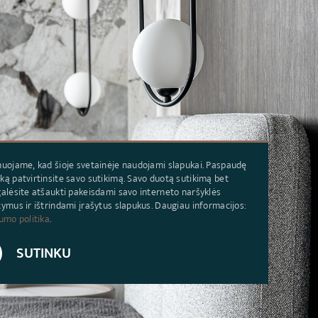
uojame, kad šioje svetainėje naudojami slapukai. Paspaudę
ą patvirtinsite savo sutikimą. Savo duotą sutikimą bet
alėsite atšaukti pakeisdami savo interneto naršyklės
ymus ir ištrindami įrašytus slapukus. Daugiau informacijos:
umo politika
.
SUTINKU