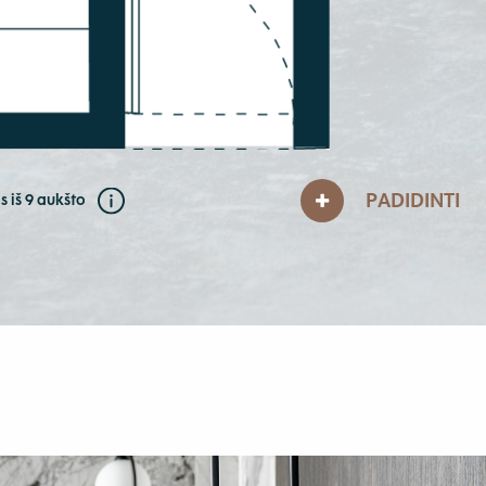
PADIDINTI
s iš 9 aukšto