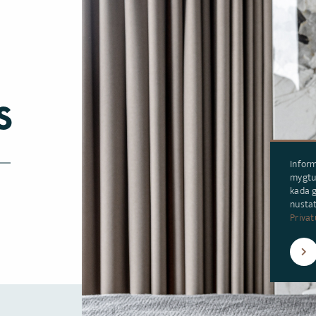
s
Inform
mygtuk
kada g
nustat
Privat