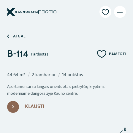
ATGAL
B-114
PAMĖGTI
Parduotas
44.64 m²
2 kambariai
14 aukštas
Apartamentai su langais orientuotais pietrytčių kryptimi,
moderniame dangoraižyje Kauno centre.
KLAUSTI