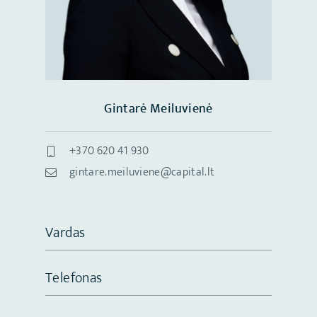
Gintarė Meiluvienė
+370 620 41 930
gintare.meiluviene@capital.lt
Vardas
Telefonas