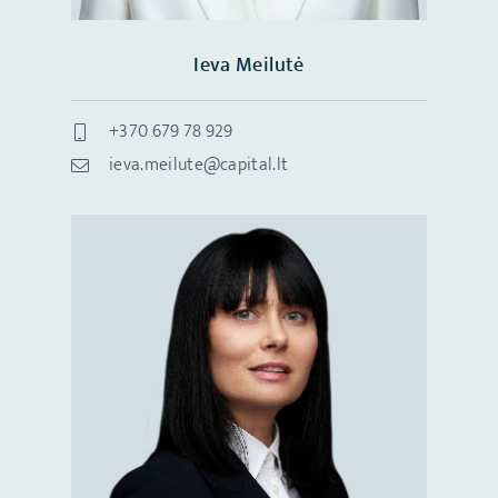
Ieva Meilutė
+370 679 78 929
ieva.meilute@capital.lt