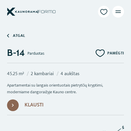
ATGAL
B-14
PAMĖGTI
Parduotas
45.25 m²
2 kambariai
4 aukštas
Apartamentai su langais orientuotais pietrytčių kryptimi,
moderniame dangoraižyje Kauno centre.
KLAUSTI