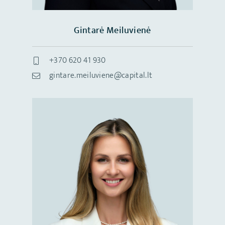
Gintarė Meiluvienė
+370 620 41 930
gintare.meiluviene@capital.lt