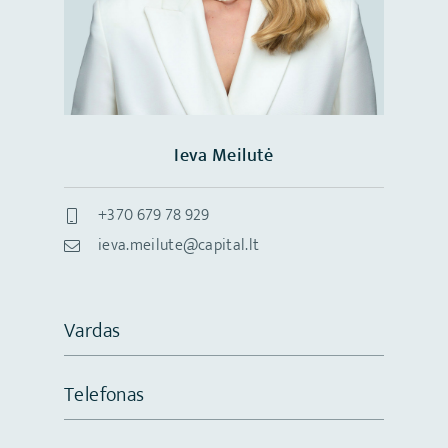
Ieva Meilutė
+370 679 78 929
ieva.meilute@capital.lt
Vardas
Telefonas